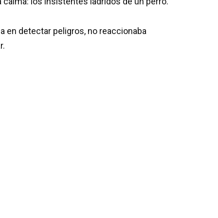
 calma: los insistentes ladridos de un perro.
ia en detectar peligros, no reaccionaba
r.