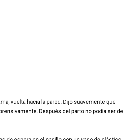
ma, vuelta hacia la pared. Dijo suavemente que
prensivamente. Después del parto no podía ser de
s de espera en el pasillo con un vaso de plástico