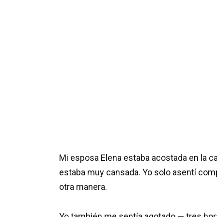
Mi esposa Elena estaba acostada en la ca
estaba muy cansada. Yo solo asentí com
otra manera.
Yo también me sentía agotado — tres hora